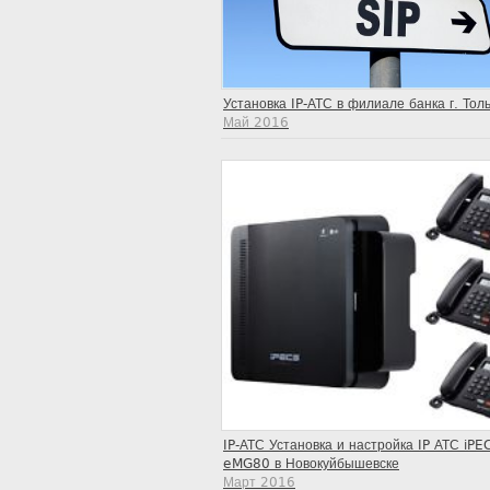
Установка IP-АТС в филиале банка г. Тол
Май 2016
IP-АТС Установка и настройка IP АТС iPE
eMG80 в Новокуйбышевске
Март 2016