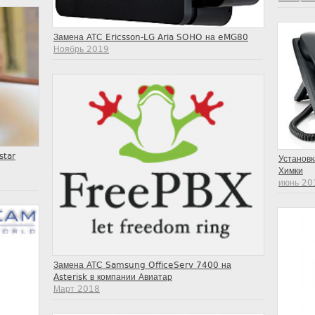
Замена АТС Ericsson-LG Aria SOHO на eMG80
Ноябрь 2019
star
Установк
Химки
июнь 20
Замена АТС Samsung OfficeServ 7400 на
Asterisk в компании Авиатар
Март 2018