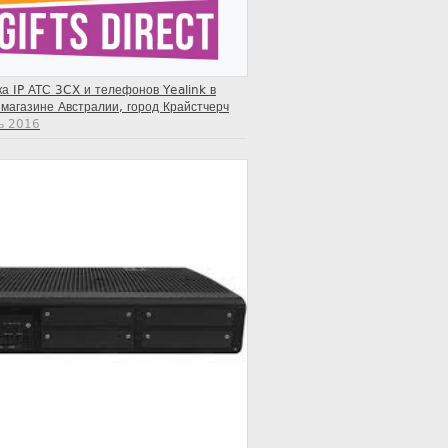
а IP АТС 3CX и телефонов Yealink в
магазине Австралии, город Крайстчерч
ь 2016