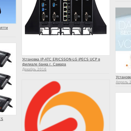
ьятти
Установка IP-АТС ERICSSON-LG iPECS UCP в
филиале банка г. Самара
Декабрь 2016
Установ
Апрель 
CS