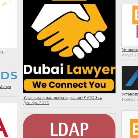
Установк
cx
Август 
 Avaya
Установк
Установка и настройка офисной IP АТС 3cx
Ноябрь 
Декабрь 2016