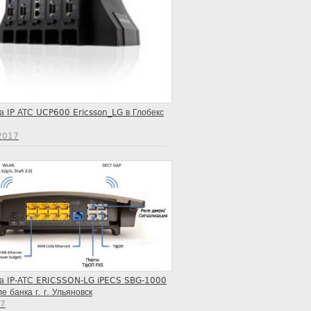
а IP АТС UCP600 Ericsson_LG в Глобекс
2017
ка IP-АТС ERICSSON-LG iPECS SBG-1000
е банка г. г. Ульяновск
17