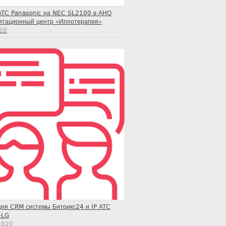
АТС Panasonic на NEC SL2100 в АНО
итационный центр «Иппотерапия»
20
ция CRM системы Битрикс24 и IP АТС
-LG
2020