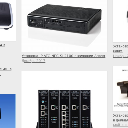
4 в
Установк
банке
Установка IP-АТС NEC SL2100 в компании Аспект
Ноябрь 
Декабрь 2017
MG80 в
.
Установ
в филиал
Май 20