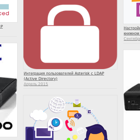
IP
Настройк
книжном 
Сентябр
Интеграция пользователей Asterisk c LDAP
(Active Directory)
Апрель 2015