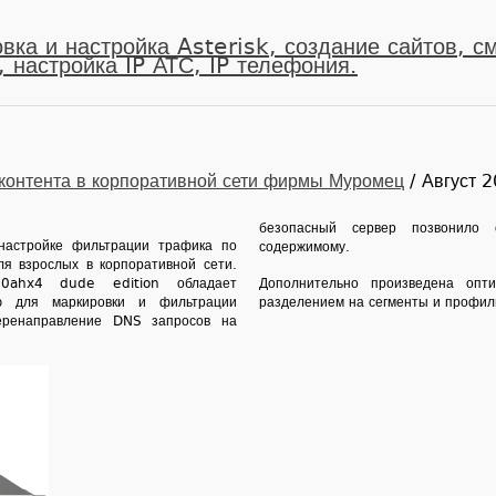
вка и настройка Asterisk, создание сайтов, с
 настройка IP АТС, IP телефония.
 контента в корпоративной сети фирмы Муромец
/ Август 
безопасный сервер позвонило 
настройке фильтрации трафика по
содержимому.
ля взрослых в корпоративной сети.
00ahx4 dude edi­tion обладает
Дополнительно произведена опт
ью для маркировки и фильтрации
разделением на сегменты и профил
еренаправление DNS запросов на