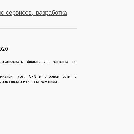
мс сервисов, разработка
2020
организовать фильтрацию контента по
имизация сети VPN и опорной сети, с
ированием роутинга между ними.