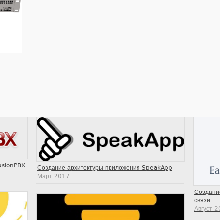
usionPBX
Создание архитектуры приложения SpeakApp
Март 2017
Создание
связи
Август 