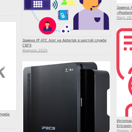
Замена 
«Реабил
Март 20
Замена IP АТС Агат на Asterisk в шестой службе
СВГК
Февраль 2020
службе
Интегра
Ericsson
Январь 