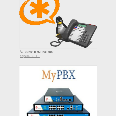
Астериск в миниатюре
апрель 2013