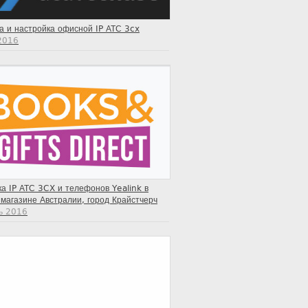
а и настройка офисной IP АТС 3cx
2016
а IP АТС 3CX и телефонов Yealink в
магазине Австралии, город Крайстчерч
ь 2016