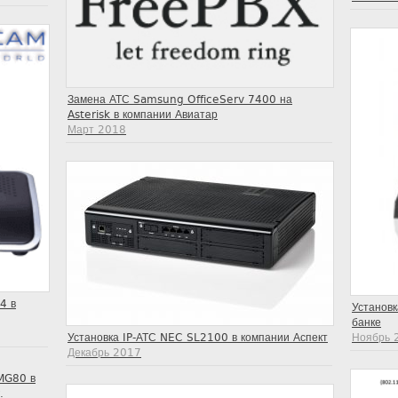
Замена АТС Samsung OfficeServ 7400 на
Asterisk в компании Авиатар
Март 2018
4 в
Установк
банке
Установка IP-АТС NEC SL2100 в компании Аспект
Ноябрь 
Декабрь 2017
MG80 в
.