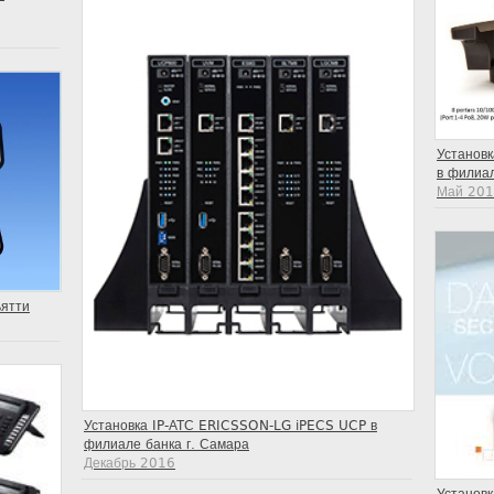
Установ
в филиал
Май 20
ьятти
Установка IP-АТС ERICSSON-LG iPECS UCP в
филиале банка г. Самара
Декабрь 2016
Установ