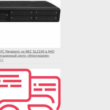
АТС Panasonic на NEC SL2100 в АНО
итационный центр «Иппотерапия»
20