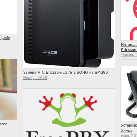
службе
Интегра
Ericsson
Январь 
Замена АТС Ericsson-LG Aria SOHO на eMG80
Ноябрь 2019
star
Установк
Химки
июнь 20