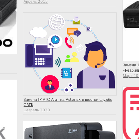
Апрель 2015
Замена 
«Реабил
Март 20
Замена IP АТС Агат на Asterisk в шестой службе
СВГК
Февраль 2020