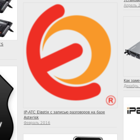
Апрель 
CS
Как заме
Декабрь
IP-АТС Elastix с записью разговоров на базе
Asterisk
Февраль 2016