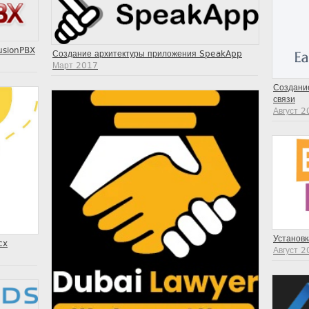
usionPBX
Создание архитектуры приложения SpeakApp
Март 2017
Создание
связи
Август 
Установк
cx
Август 