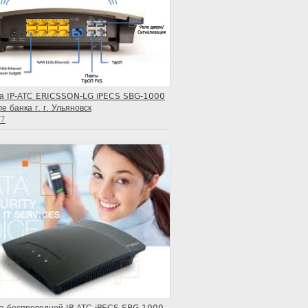
ка IP-АТС ERICSSON-LG iPECS SBG-1000
е банка г. г. Ульяновск
17
ка беспроводной IP-АТС iPECS SBG-1000