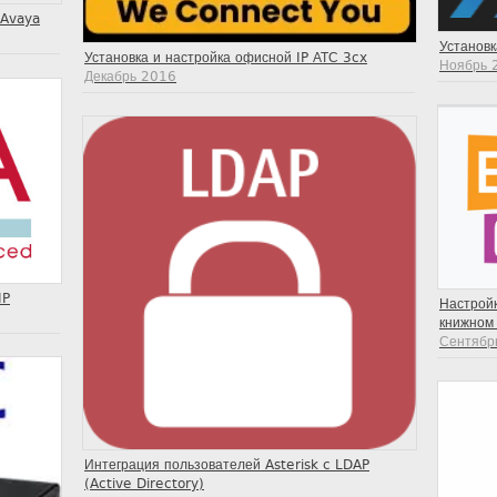
 Avaya
Установк
Установка и настройка офисной IP АТС 3cx
Ноябрь 
Декабрь 2016
IP
Настройк
книжном 
Сентябр
Интеграция пользователей Asterisk c LDAP
(Active Directory)