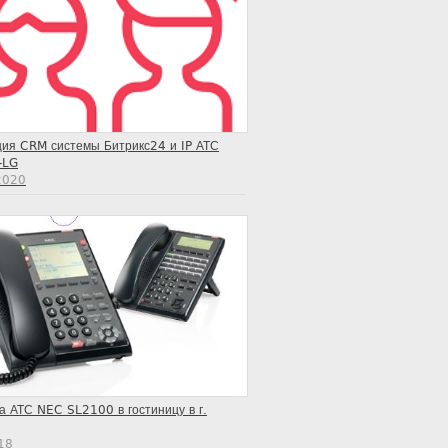
ция CRM системы Битрикс24 и IP АТС
-LG
2020
а АТС NEC SL2100 в гостиницу в г.
18