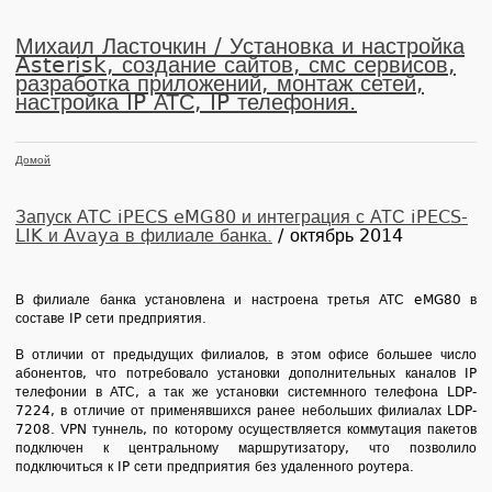
Михаил Ласточкин / Установка и настройка
Asterisk, создание сайтов, смс сервисов,
разработка приложений, монтаж сетей,
настройка IP АТС, IP телефония.
Домой
Запуск АТС iPECS eMG80 и интеграция с АТС iPECS-
LIK и Avaya в филиале банка.
/ октябрь 2014
В филиале банка установлена и настроена третья АТС eMG80 в
составе IP сети предприятия.
В отличии от предыдущих филиалов, в этом офисе большее число
абонентов, что потребовало установки дополнительных каналов IP
телефонии в АТС, а так же установки системнного телефона LDP-
7224, в отличие от применявшихся ранее небольших филиалах LDP-
7208. VPN туннель, по которому осуществляется коммутация пакетов
подключен к центральному маршрутизатору, что позволило
подключиться к IP сети предприятия без удаленного роутера.